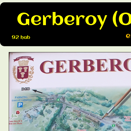
Gerberoy (O
e
92 hab